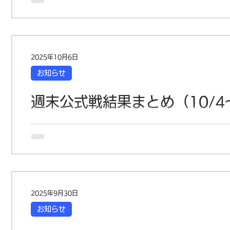
届けします💪⚽ 🔹 【U-18】 🏆 第9回タウンクラブカ
計 7-0
🆚 杉並FCユース（14:45kickoff） 前半 2-0 
国大会への切符を懸けた次のステージへ！ 🔹 【U-13】 ⚽
半 0-0後半 0-1 合計 0-1 敗戦 一進一退の攻防も
12サッカー選手権 2回戦（10/12） 🆚 松戸小金原FC 
2025年10月6日
り強く戦い抜き、PK戦を制して次ラウンドへ。課題を修正
お知らせ
選手権大会 1次リー
週末公式戦結果まとめ（10/4〜
📢 週末公式戦結果まとめ（10/4〜10/5） 今
した選手たちの結果をお届けします🔥 🔹 プレミアリーグU-11（
3...
2025年9月30日
お知らせ