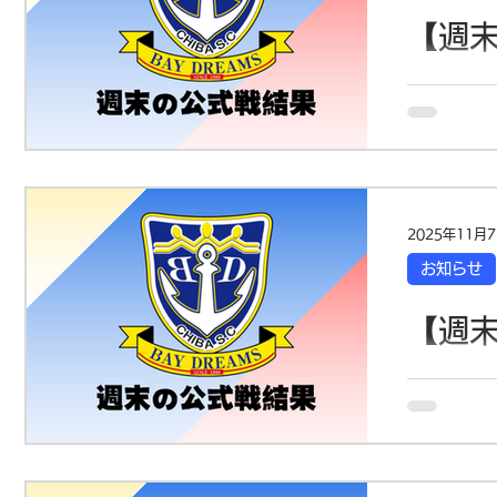
南中 前半 
【週末
交代が機能
13（U13リ
今週末も各
中でも熱気
した🔥 
🗓 11/8
WIN‼️
幕！圧倒的
2025年11月
大会へ進出
お知らせ
式戦】 
回戦 🗓 
【週末
球技場 前半 
一退の攻防
た。 PK
11月最初
秋晴れの中
となりました
橋FC 前半
しくも勝ち