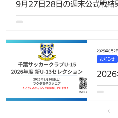
9月27日28日の週末公式戦結
週末も各カテゴリーで公式戦が行われました。選手たちが
ットサルリーグ1部 第12節 vs GINGA F.C. CHIBA.MA
2025年8月2
お知らせ
202
催の
千葉サッカ
なります。 千葉サッカークラブでは、２０２６年度 新中学１年生の選手
集しており