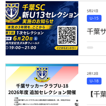
5月21日
U-15
千葉サ
年生 
千葉サッカ
す。 選手
宜しくお願
ション合格
2月12日
行える選手
U-18
ッカークラ
い、1次選
【千葉
ます。 ※
レクション