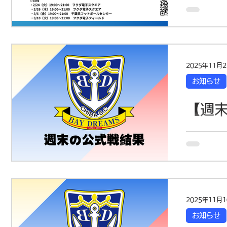
レク
宮記念JFA
18:30受
始--19:
【千葉SC
セレクショ
U-18で
度 千葉サ
一緒にトレ
2025年11月
21:00 
お知らせ
クエア ・
3/10（
【週末
ームよりお願い
し込みの前
■ TOP（
込みくださ
vs Marv
い。 セレ
が、しっか
しますが、
み上げを続け
ま
ップ2025
前半 1-0
2025年11月
発勝負でし
お知らせ
14（U-15