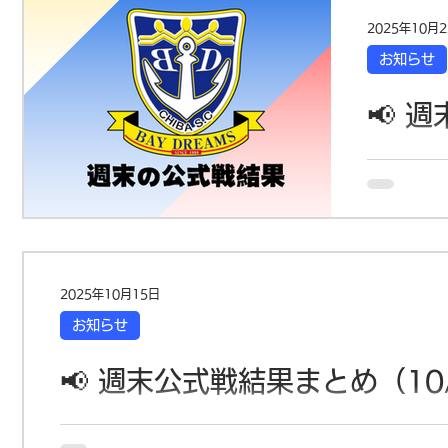
第14節 vs
2025年10月
合計 5-4
お知らせ
したが、チ
い流れをつかみ
📢 
前半 1-1 
U-13 U1
10/1
―――――
今週末も各
ーをお届けし
ォート 前半
勝ち点3を獲
2025年10月15日
部 第5節 
お知らせ
権を握る時
み上げていき
📢 週末公式戦結果まとめ（10/
FC 前半 
い展開！ 
今週末も各カテゴリーが公式戦・フェスティバルに出
【U-11】 