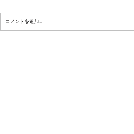
コメントを追加…
千葉サッカークラブ（2027
【千葉SC U
年度）新中学1年生 6月セレ
ンバー 追
​住所：千葉市美浜区高洲1-16-20-103 アドレス：
chibasc@hot
クション案内
案内】