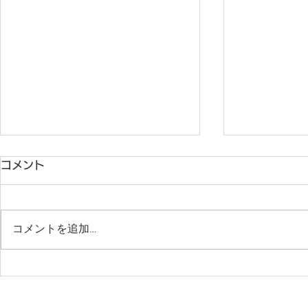
コメント
コメントを追加…
千葉サッカークラブ（2027
【週末公式
年度）新中学1年生 6月セレ
（11/15〜