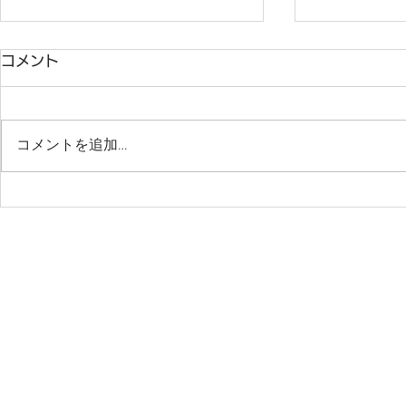
コメント
コメントを追加…
千葉サッカークラブ（2027
【千葉SC U
年度）新中学1年生 6月セレ
ンバー 追
​住所：千葉市美浜区高洲1-16-20-103 アドレス：
chibasc@hot
クション案内
案内】