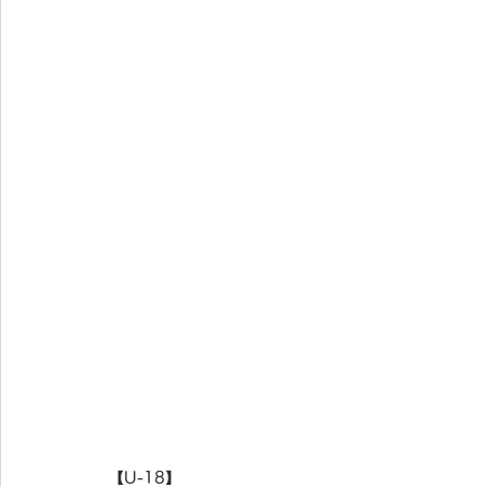
【U-18】