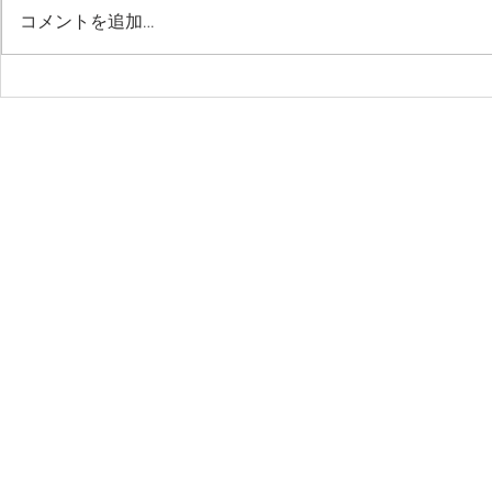
コメントを追加…
【週末公式戦まとめ
【週末公式
（11/8〜11/9】
（11/1〜1
​住所：千葉市美浜区高洲1-16-20-103 アドレス：
chibasc@hot