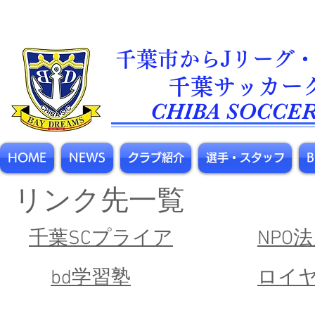
千葉市からJリーグ・
​千葉サッカー
CHIBA SOCCER
HOME
NEWS
クラブ紹介
選手・スタッフ
リンク先一覧
​千葉SCプライア
NPO
bd学習塾
ロイ